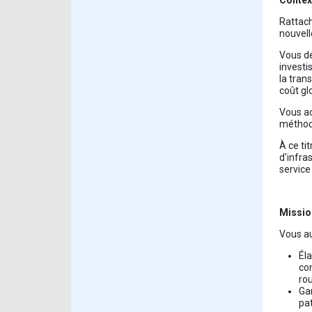
Context
Rattach
nouvell
Vous dé
investi
la tran
coût gl
Vous ac
méthode
À ce ti
d'infra
service
Mission
Vous au
Éla
con
rou
Gar
pat