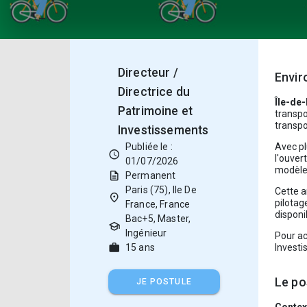
Directeur /
Envi
Directrice du
Île-de
Patrimoine et
transpo
transpo
Investissements
Publiée le :
Avec pl
schedule
l'ouver
01/07/2026
modèle 
description
Permanent
Paris (75), Ile De
Cette a
place
pilotag
France, France
disponi
Bac+5, Master,
school
Ingénieur
Pour ac
work
15 ans
Investi
Le po
JE POSTULE