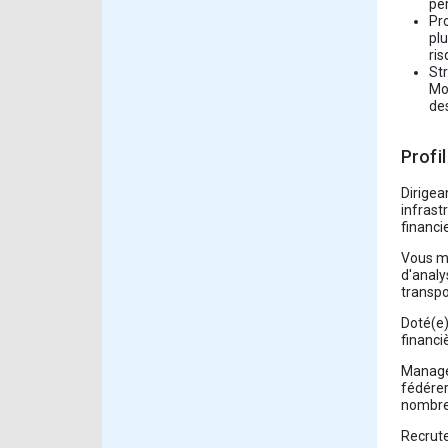
pe
Pro
plu
ri
Str
Mob
des
Profi
Dirigea
infrast
financie
Vous ma
d'analy
transpo
Doté(e)
financi
Manager
fédérer
nombreu
Recrute