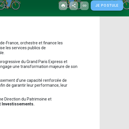
print
share
link
JE POSTULE
e-de-France, orchestre et finance les
ise les services publics de
ionale.
e progressive du Grand Paris Express et
s engage une transformation majeure de son
blissement d'une capacité renforcée de
afin de garantir leur performance, leur
ne Direction du Patrimoine et
et Investissements.