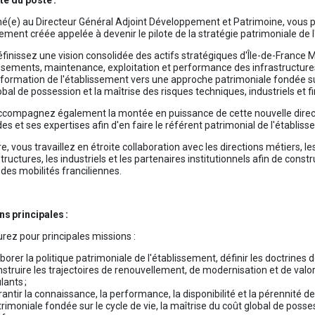
e du poste :
é(e) au Directeur Général Adjoint Développement et Patrimoine, vous pr
ement créée appelée à devenir le pilote de la stratégie patrimoniale de
finissez une vision consolidée des actifs stratégiques d'Île-de-France M
ssements, maintenance, exploitation et performance des infrastructur
sformation de l'établissement vers une approche patrimoniale fondée sur 
obal de possession et la maîtrise des risques techniques, industriels et f
compagnez également la montée en puissance de cette nouvelle directi
s et ses expertises afin d'en faire le référent patrimonial de l'établis
tre, vous travaillez en étroite collaboration avec les directions métiers, 
structures, les industriels et les partenaires institutionnels afin de con
 des mobilités franciliennes.
s principales :
rez pour principales missions :
borer la politique patrimoniale de l'établissement, définir les doctrines 
struire les trajectoires de renouvellement, de modernisation et de valor
lants ;
antir la connaissance, la performance, la disponibilité et la pérennité 
rimoniale fondée sur le cycle de vie, la maîtrise du coût global de posse