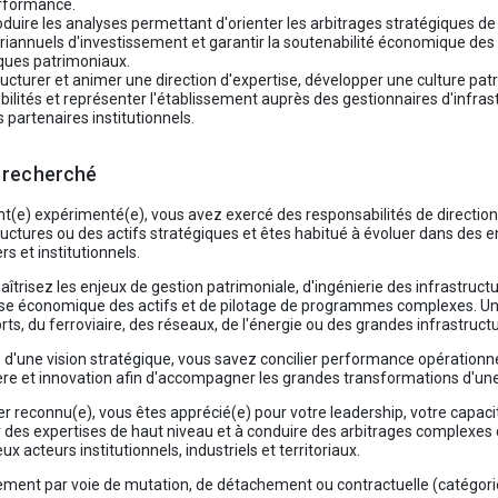
rformance.
duire les analyses permettant d'orienter les arbitrages stratégiques de
riannuels d'investissement et garantir la soutenabilité économique des 
sques patrimoniaux.
ucturer et animer une direction d'expertise, développer une culture pat
ilités et représenter l'établissement auprès des gestionnaires d'infrast
 partenaires institutionnels.
l recherché
nt(e) expérimenté(e), vous avez exercé des responsabilités de directio
ructures ou des actifs stratégiques et êtes habitué à évoluer dans des 
rs et institutionnels.
îtrisez les enjeux de gestion patrimoniale, d'ingénierie des infrastruct
se économique des actifs et de pilotage de programmes complexes. Un
rts, du ferroviaire, des réseaux, de l'énergie ou des grandes infrastruc
 d'une vision stratégique, vous savez concilier performance opérationnel
ère et innovation afin d'accompagner les grandes transformations d'un
 reconnu(e), vous êtes apprécié(e) pour votre leadership, votre capacit
 des expertises de haut niveau et à conduire des arbitrages complexe
x acteurs institutionnels, industriels et territoriaux.
ment par voie de mutation, de détachement ou contractuelle (catégori