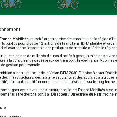
ronnement
-France Mobilités
, autorité organisatrice des mobilités de la région d'Îl
rts publics pour plus de 12 millions de Franciliens. IDFM planifie et organ
rt et coordonne l'ensemble des politiques de mobilité à l'échelle rég
usieurs dizaines de milliards d'euros d'actifs à gérer, la mise en servic
ture à la concurrence des réseaux de transport, Île-de-France Mobilité
de gestion patrimoniale.
mbition s'inscrit au cœur de la Vision IDFM 2030. Elle vise à doter l'éta
e des infrastructures, des matériels roulants et des actifs stratégiques 
bilité, leur soutenabilité économique et leur résilience sur le long terme.
compagner cette évolution structurante, Île-de-France Mobilités crée u
ssements et recherche son/sa :
Directeur / Directrice du Patrimoine 
ste