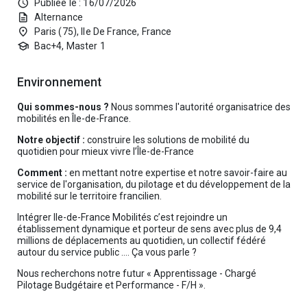
schedule
Publiée le : 16/07/2026
description
Alternance
place
Paris (75), Ile De France, France
school
Bac+4, Master 1
Environnement
Qui sommes-nous ?
Nous sommes l'autorité organisatrice des
mobilités en Île-de-France.
Notre objectif :
construire les solutions de mobilité du
quotidien pour mieux vivre l’Île-de-France
Comment :
en mettant notre expertise et notre savoir-faire au
service de l'organisation, du pilotage et du développement de la
mobilité sur le territoire francilien.
Intégrer Ile-de-France Mobilités c’est rejoindre un
établissement dynamique et porteur de sens avec plus de 9,4
millions de déplacements au quotidien, un collectif fédéré
autour du service public …. Ça vous parle ?
Nous recherchons notre futur « Apprentissage - Chargé
Pilotage Budgétaire et Performance - F/H ».