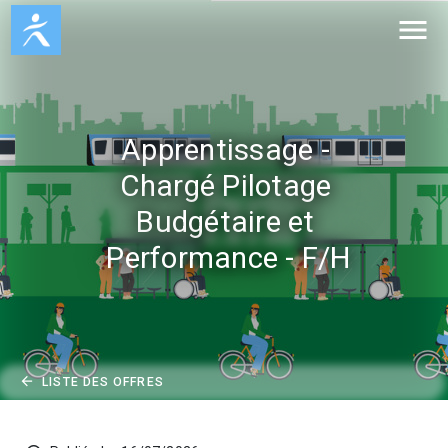
menu
Apprentissage - 
Chargé Pilotage 
Budgétaire et 
Performance - F/H
arrow_back
LISTE DES OFFRES