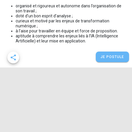
organisé et rigoureux et autonome dans l’organisation de
son travail ;
doté d’un bon esprit d’analyse ;
curieux et motivé par les enjeux de transformation
numérique ;
à l’aise pour travailler en équipe et force de proposition.
aptitude à comprendre les enjeux liés à l’IA (Intelligence
Artificielle) et leur mise en application.
share
JE POSTULE
Politique de confidentialité
Mentions légales
Site web Île-de-France Mobilités
Développé par Data4Job